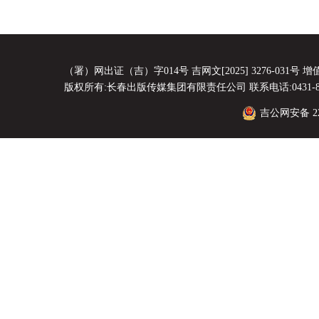
（署）网出证（吉）字014号 吉网文[2025] 3276-031号 增值电
版权所有:长春出版传媒集团有限责任公司 联系电话:0431-8856
吉公网安备 220