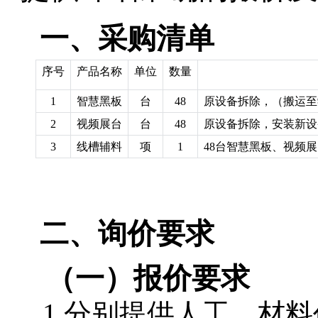
一、采购
清单
序号
产品名称
单位
数量
1
智慧黑板
台
48
原设备拆除，（搬运至
2
视频展台
台
48
原设备拆除，安装新设
3
线槽辅料
项
1
48台智慧黑板、视频
二、询价
要求
（一）报价要求
1.
分别提供
人工、材料