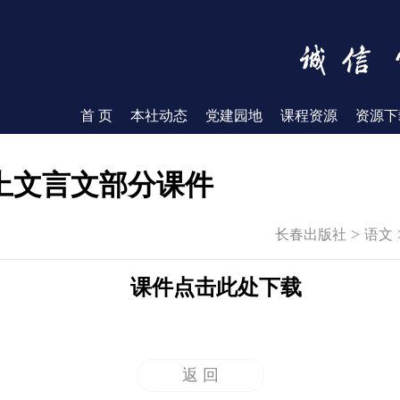
首 页
本社动态
党建园地
课程资源
资源下
上文言文部分课件
>
长春出版社
语文
课件点击此处下载
返 回