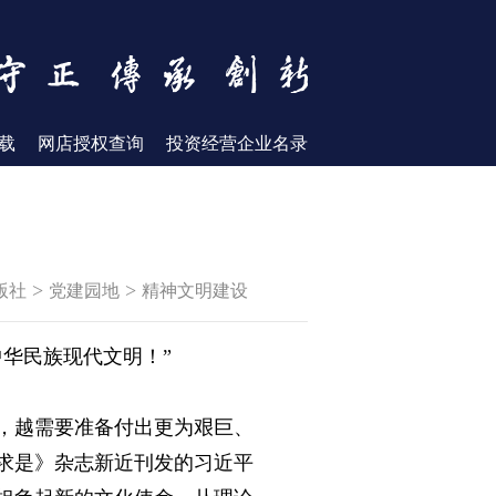
载
网店授权查询
投资经营企业名录
>
>
版社
党建园地
精神文明建设
华民族现代文明！”
，越需要准备付出更为艰巨、
求是》杂志新近刊发的习近平